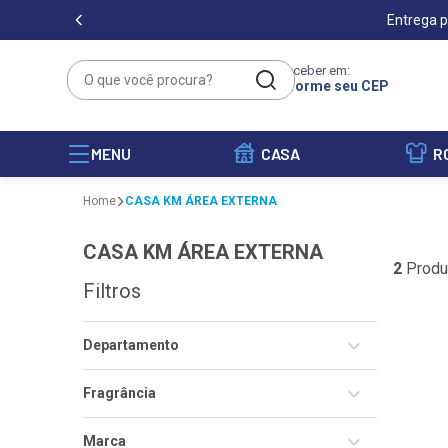
Entrega p
O que você procura?
Receber em:
Informe seu CEP
MENU
CASA
R
CASA KM ÁREA EXTERNA
CASA KM ÁREA EXTERNA
2
Produ
Filtros
Departamento
Pets
Fragrância
Cera Líquida
Amigo Cão
Marca