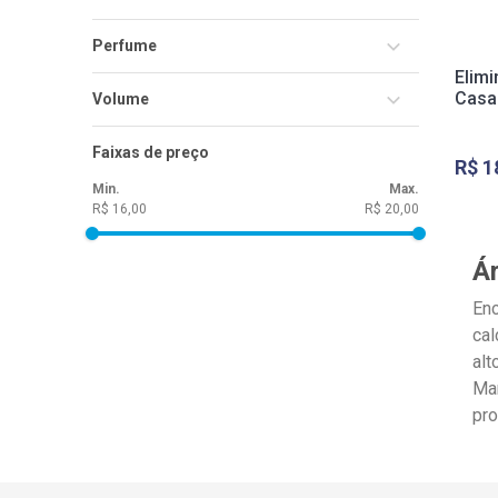
Brinca Comigo
Casa KM
Perfume
Carinho de Miau
Casa & Amigo Pets
Elim
Fofurinha
Tacolac
Casa
Volume
Puro Charme
500ml
Faixas de preço
Tacolac
R$
1
2L
R$ 16,00
R$ 20,00
Ár
Enc
cal
alt
Man
pr