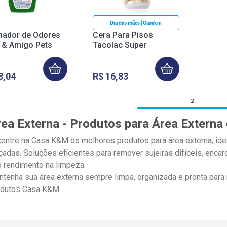
Dia das mães | Casakm
inador de Odores
Cera Para Pisos
 & Amigo Pets
Tacolac Super
8
,
04
R$
16
,
83
2
ea Externa - Produtos para Área Externa
ontre na Casa K&M os melhores produtos para área externa, idea
çadas. Soluções eficientes para remover sujeiras difíceis, enca
o rendimento na limpeza.
tenha sua área externa sempre limpa, organizada e pronta para
odutos Casa K&M.