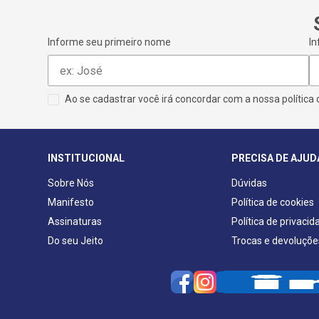
Informe seu primeiro nome
In
Ao se cadastrar você irá concordar com a nossa
política
INSTITUCIONAL
PRECISA DE AJUD
Sobre Nós
Dúvidas
Manifesto
Política de cookies
Assinaturas
Política de privacid
Do seu Jeito
Trocas e devoluçõe