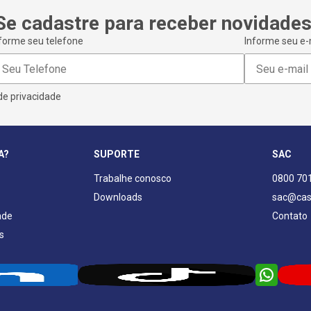
Se cadastre para receber novidades
forme seu telefone
Informe seu e-
 de privacidade
A?
SUPORTE
SAC
Trabalhe conosco
0800 70
Downloads
sac@cas
ade
Contato
s