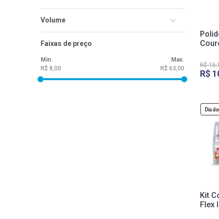
Marrom
Couro Bom
Volume
Preta
Polidor de S
36g
Cour
Faixas de preço
40ml
R$
15
,
R$ 8,00
R$ 63,00
R$
1
Dia do
Kit 
Flex 
+ Pr