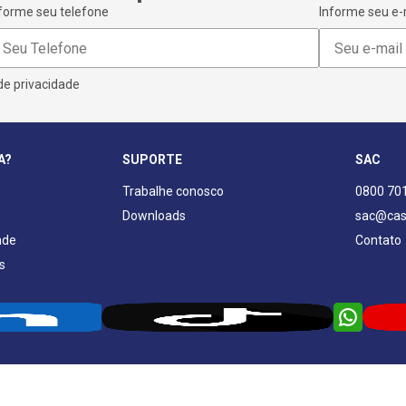
forme seu telefone
Informe seu e-
 de privacidade
A?
SUPORTE
SAC
Trabalhe conosco
0800 70
Downloads
sac@cas
ade
Contato
s