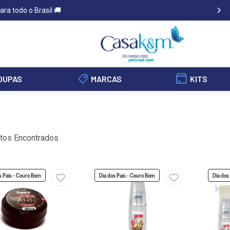
ara todo o Brasil 🚚
OUPAS
MARCAS
KITS
tos Encontrados
s Pais - Couro Bom
Dia dos Pais - Couro Bom
Dia dos