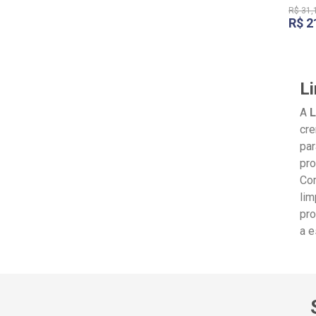
R$
31
,
R$
2
L
A
L
cre
par
pro
Com
lim
pro
a e