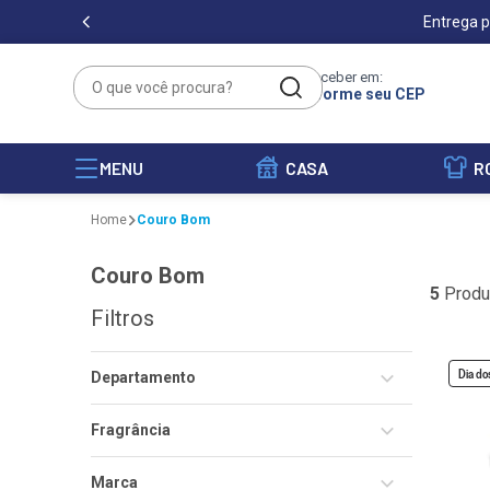
Entrega p
O que você procura?
Receber em:
Informe seu CEP
MENU
CASA
R
Couro Bom
Couro Bom
5
Produ
Filtros
Dia do
Departamento
Polidor de sapatos
Fragrância
Kits
Incolor
Marca
Kit