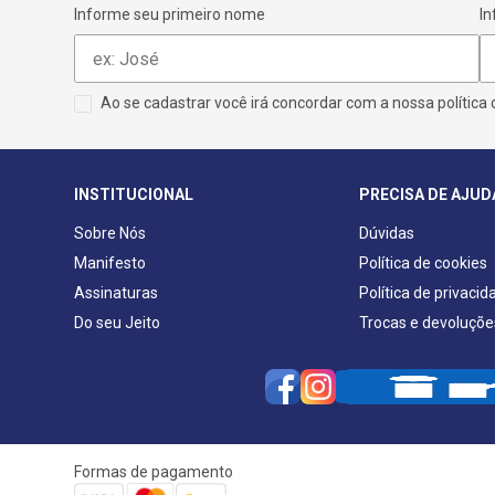
Informe seu primeiro nome
In
Ao se cadastrar você irá concordar com a nossa
política
INSTITUCIONAL
PRECISA DE AJUD
Sobre Nós
Dúvidas
Manifesto
Política de cookies
Assinaturas
Política de privacid
Do seu Jeito
Trocas e devoluçõe
Formas de pagamento