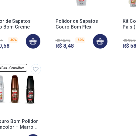
apatos
Polidor de Sapatos
Kit C
o Bom Creme
Couro Bom Flex
Pais (
Escov
Ecob
-
30%
-
30%
11
R$
12
,
12
R$
83
,
3
0
,
58
R$
8
,
48
R$
5
s Pais - Couro Bom
Couro Bom Polidor
Incolor + Marrom
eto 40ml