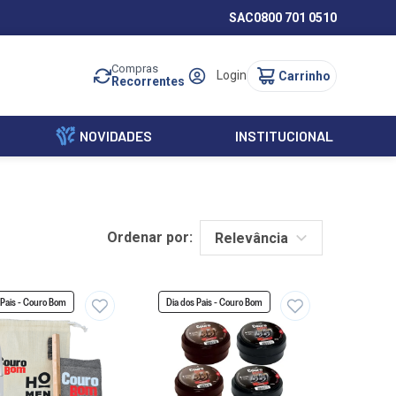
SAC
0800 701 0510
Compras
Login
Recorrentes
NOVIDADES
INSTITUCIONAL
Ordenar por:
Relevância
 Pais - Couro Bom
Dia dos Pais - Couro Bom