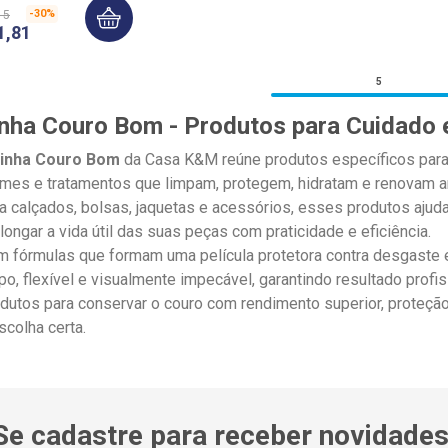
-
30%
15
1
,
81
5
inha Couro Bom - Produtos para Cuidado
inha Couro Bom
da Casa K&M reúne produtos específicos para
mes e tratamentos que limpam, protegem, hidratam e renovam art
a calçados, bolsas, jaquetas e acessórios, esses produtos ajudam
longar a vida útil das suas peças com praticidade e eficiência.
 fórmulas que formam uma película protetora contra desgaste 
po, flexível e visualmente impecável, garantindo resultado profi
dutos para conservar o couro com rendimento superior, proteçã
scolha certa.
Se cadastre para receber novidades