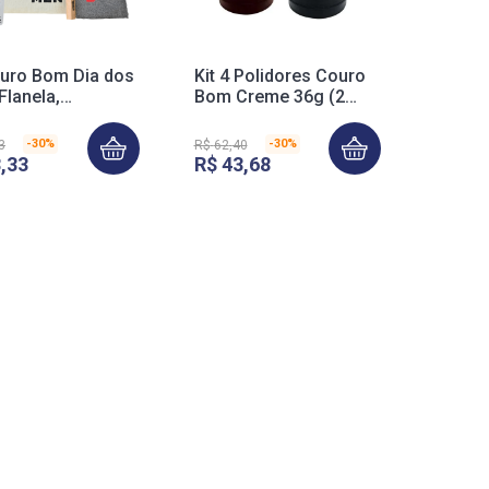
ouro Bom Dia dos
Kit 4 Polidores Couro
Flanela,
Bom Creme 36g (2
inha e Sacola
Marrom + 2 Preto)
ag)
-
30%
-
30%
3
R$
62
,
40
8
,
33
R$
43
,
68